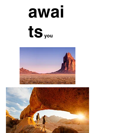
awai
ts
you